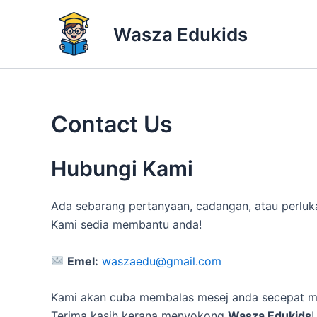
Skip
to
Wasza Edukids
content
Contact Us
Hubungi Kami
Ada sebarang pertanyaan, cadangan, atau perluk
Kami sedia membantu anda!
Emel:
waszaedu@gmail.com
Kami akan cuba membalas mesej anda secepat m
Terima kasih kerana menyokong
Wasza Edukids